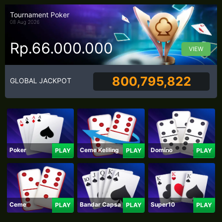
Tournament Poker
08 Aug 2026
Rp.66.000.000
VIEW
800,795,822
GLOBAL JACKPOT
Poker
Ceme Keliling
Domino
PLAY
PLAY
PLAY
Ceme
Bandar Capsa
Super10
PLAY
PLAY
PLAY