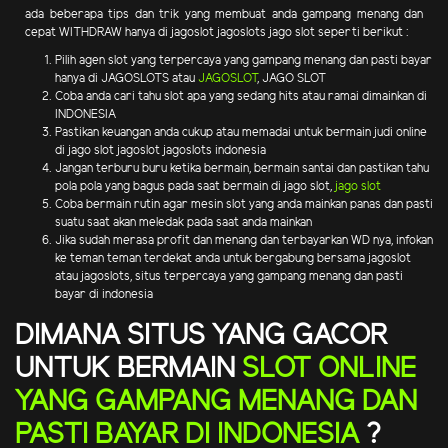
ada beberapa tips dan trik yang membuat anda gampang menang dan
cepat WITHDRAW hanya di jagoslot jagoslots jago slot seperti berikut :
Pilih agen slot yang terpercaya yang gampang menang dan pasti bayar
hanya di JAGOSLOTS atau
JAGOSLOT
, JAGO SLOT
Coba anda cari tahu slot apa yang sedang hits atau ramai dimainkan di
INDONESIA
Pastikan keuangan anda cukup atau memadai untuk bermain judi online
di jago slot jagoslot jagoslots indonesia
Jangan terburu buru ketika bermain, bermain santai dan pastikan tahu
pola pola yang bagus pada saat bermain di jago slot,
jago slot
Coba bermain rutin agar mesin slot yang anda mainkan panas dan pasti
suatu saat akan meledak pada saat anda mainkan
Jika sudah merasa profit dan menang dan terbayarkan WD nya, infokan
ke teman teman terdekat anda untuk bergabung bersama jagoslot
atau jagoslots, situs terpercaya yang gampang menang dan pasti
bayar di indonesia
DIMANA SITUS YANG GACOR
UNTUK BERMAIN
SLOT ONLINE
YANG GAMPANG MENANG DAN
PASTI BAYAR DI INDONESIA
?