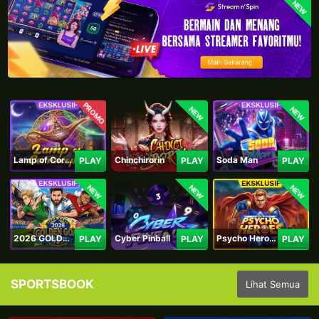
NEW
PROMO
NEW
NEW
Lamp of Cornucopia
Chinchirorin
Soda Man
PLAY
PLAY
PLAY
NEW
NEW
NEW
2026 GOLDEN GOAL RUSH
Cyber Pinball
Psycho Heroes
PLAY
PLAY
PLAY
SPORTSBOOK
Lihat Semua