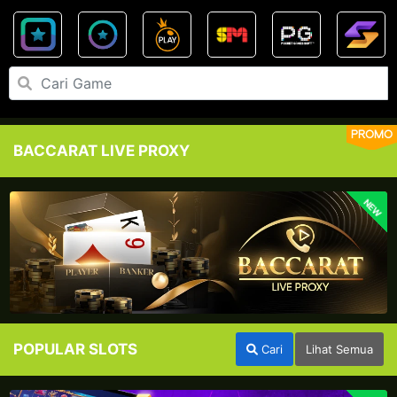
PROMO
BACCARAT LIVE PROXY
NEW
POPULAR SLOTS
Cari
Lihat Semua