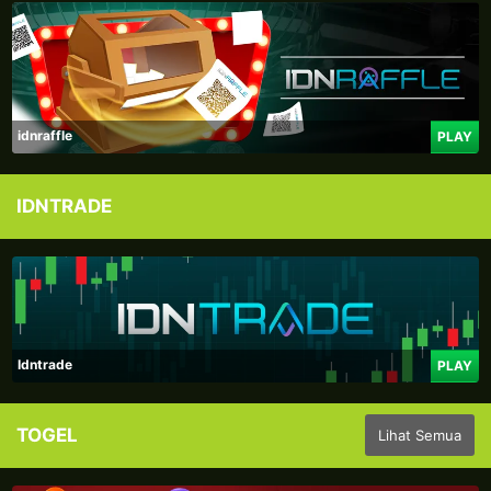
idnraffle
PLAY
IDNTRADE
Idntrade
PLAY
TOGEL
Lihat Semua