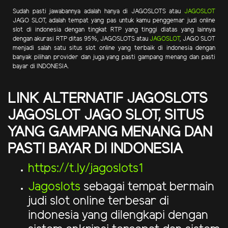
Sudah pasti jawabannya adalah hanya di JAGOSLOTS atau
JAGOSLOT
JAGO SLOT, adalah tempat yang pas untuk kamu penggemar judi online
slot di indonesia dengan tingkat RTP yang tinggi diatas yang lainnya
dengan akurasi RTP ditas 95%, JAGOSLOTS atau
JAGOSLOT
, JAGO SLOT
menjadi salah satu situs slot online yang terbaik di indonesia dengan
banyak pilihan provider dan juga yang pasti gampang menang dan pasti
bayar di INDONESIA.
LINK ALTERNATIF JAGOSLOTS
JAGOSLOT JAGO SLOT, SITUS
YANG GAMPANG MENANG DAN
PASTI BAYAR DI INDONESIA
https://t.ly/jagoslots1
Jagoslots
sebagai tempat bermain
judi slot online terbesar di
indonesia yang dilengkapi dengan