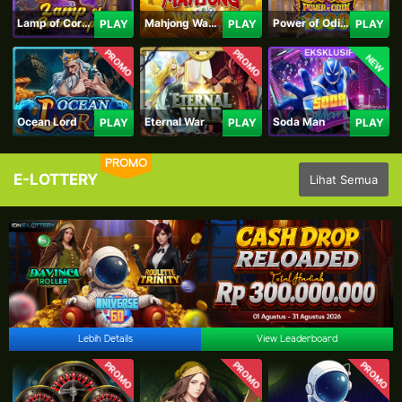
Lamp of Cornucopia
Mahjong Ways IV
Power of Odin 1000
PLAY
PLAY
PLAY
PROMO
PROMO
NEW
Ocean Lord
Eternal War
Soda Man
PLAY
PLAY
PLAY
PROMO
E-LOTTERY
Lihat Semua
Lebih Details
View Leaderboard
PROMO
PROMO
PROMO