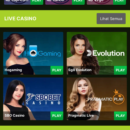
PLAY
PLAY
PLAY
LIVE CASINO
Lihat Semua
Hogaming
Sg8 Evolution
PLAY
PLAY
SBO Casino
Pragmatic Live
PLAY
PLAY