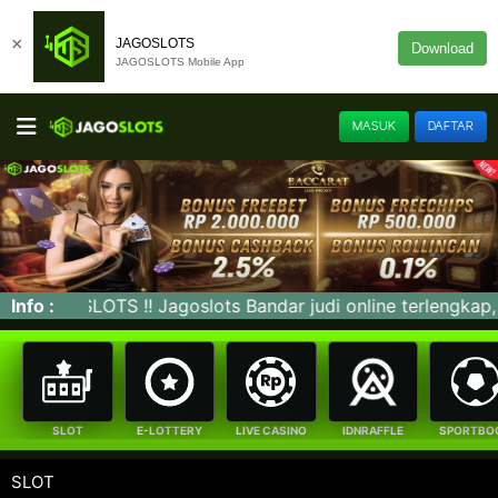
×
JAGOSLOTS
Download
JAGOSLOTS Mobile App
MASUK
DAFTAR
andar judi online terlengkap, tergacor, pasti bayar 
Info :
SLOT
E-LOTTERY
LIVE CASINO
IDNRAFFLE
SPORTBO
SLOT