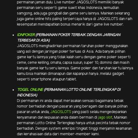
permainan jaman dulu. Live number JAGOSLOTS memiliki banyak
permainan seru seperti game suwit khas Indonesia, kemudian
samgong, ada juga gongball dan game seru lainnya. Mainkan sekarang
juga game online hits paling terpercaya hanya di JAGOSLOTS dan raih
kesempatan mendapatkan bonus menarik dari game live number.
IDNPOKER
(PERMAINAN POKER TERBAIK DENGAN JARINGAN
TERBESAR DI ASIA)
JAGOSLOTS menghadirkan permainan taruhan poker menggunakan
uang asli dengan jaringan poker terluas di Asia. Ada banyak pilihan
game kartu lainnya yang tidak kalah seru dengan game poker seperti
ceme, ceme keliling, omaha, capsa susun, super 10, domino dan masih
banyak game kartu seru lainnya. Game poker dan taruhan kartu lainnya
kamu bisa mainkan dimanapun dan kapanpun hanya .melalui gadget
seperti smartphone ataupun tablet.
TOGEL ONLINE
(PERMAINAN LOTTO ONLINE TERLENGKAP DI
INDONESIA)
Di permainan ini anda dapat merasakan sensasi bagaimana tebak
nomor berhadiah dengan pasaran yang beragam dan banyak pilihan
pasaran untuk anda,
JAGOSLOTS
yang pasti selalu mengedepankan
kenyamanan dan kepuasan anda dalam bermain di
jago slot
, Mainkan
permainan Lotto Online Terlengkap hanya untuk pecinta tebak nomor
berhadiah. Dengan system enkripsi tingkat tinggi menjamin keamanan
dan kerahasiaan data dari member-member kami.