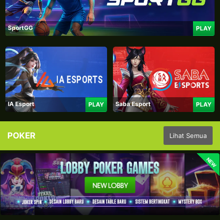
SportGG
PLAY
IA Esport
Saba Esport
PLAY
PLAY
POKER
Lihat Semua
NEW