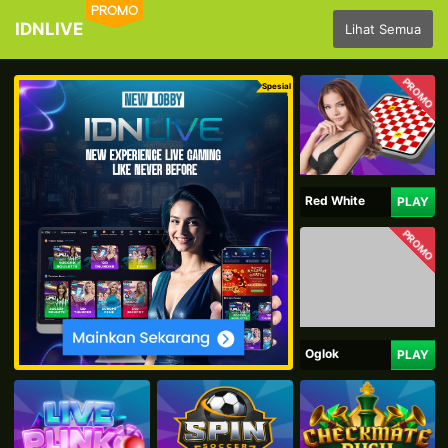
PROMO
IDNLIVE
Lihat Semua
PROMO
Spesial
Red White
PLAY
PROMO
Oglok
PLAY