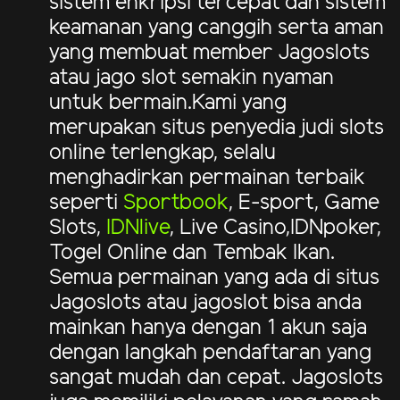
sistem enkripsi tercepat dan sistem
keamanan yang canggih serta aman
yang membuat member Jagoslots
atau jago slot semakin nyaman
untuk bermain.Kami yang
merupakan situs penyedia judi slots
online terlengkap, selalu
menghadirkan permainan terbaik
seperti
Sportbook
, E-sport, Game
Slots,
IDNlive
, Live Casino,IDNpoker,
Togel Online dan Tembak Ikan.
Semua permainan yang ada di situs
Jagoslots atau jagoslot bisa anda
mainkan hanya dengan 1 akun saja
dengan langkah pendaftaran yang
sangat mudah dan cepat. Jagoslots