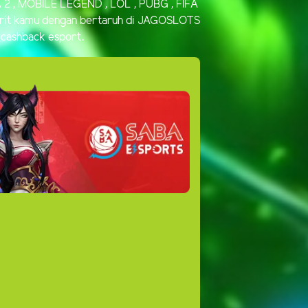
 2 , MOBILE LEGEND , LOL , PUBG , FIFA
vorit kamu dengan bertaruh di JAGOSLOTS
cashback esport.