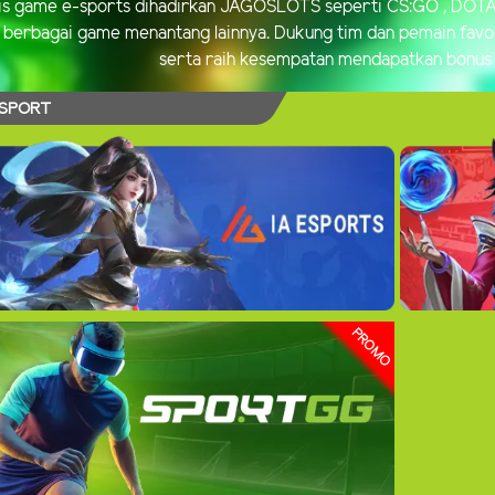
is game e-sports dihadirkan JAGOSLOTS seperti CS:GO , DOTA
 berbagai game menantang lainnya. Dukung tim dan pemain fa
serta raih kesempatan mendapatkan bonus 
SPORT
PROMO