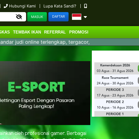
Hubungi Kami
Lupa Kata Sandi?
DAFTAR
GKAS
TEMBAK IKAN
REFERRAL
PROMOSI
asti bayar dan terpercaya dengan berbagai pilihan pe
nkan oleh profesional gamer. Berbagai